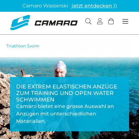
Camaro Wasserski
jetzt entdecken ⟩⟩
Triathlon Swim
DIE EXTREM ELASTISCHEN ANZÜGE
ZUM TRAINING UND OPEN WATER
SCHWIMMEN
Camaro bietet eine grosse Auswahl an
Anzügen mit unterschiedlichen
Materialien.