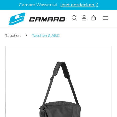
Camaro Wasserski
jetzt entdecken ⟩⟩
Tauchen
Taschen & ABC