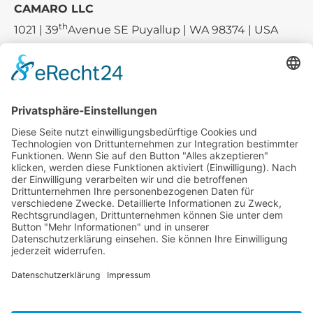
CAMARO LLC
th
1021 | 39
Avenue SE Puyallup | WA 98374 | USA
E-mail:
sales-usa@camaro.at
Tel.:
+1 253-867-57 35
Unternehmen
Service
Media
© 2026 - Camaro Erich Roiser GmbH
AGB
Impressum
Kontakt
Datenschutz
Widerrufsrecht