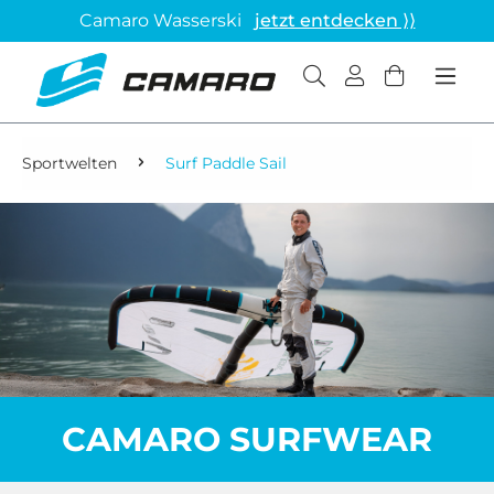
Camaro Wasserski
jetzt entdecken ⟩⟩
Sportwelten
Surf Paddle Sail
CAMARO SURFWEAR