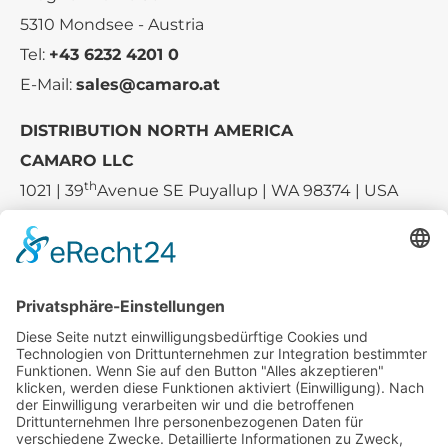
5310 Mondsee - Austria
Tel:
+43 6232 4201 0
E-Mail:
sales@camaro.at
DISTRIBUTION NORTH AMERICA
CAMARO LLC
th
1021 | 39
Avenue SE Puyallup | WA 98374 | USA
E-mail:
sales-usa@camaro.at
Tel.:
+1 253-867-57 35
Unternehmen
Service
Media