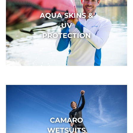
AQUA SKINS &
UV
PROTECTION
CAMARO
WETSUITS