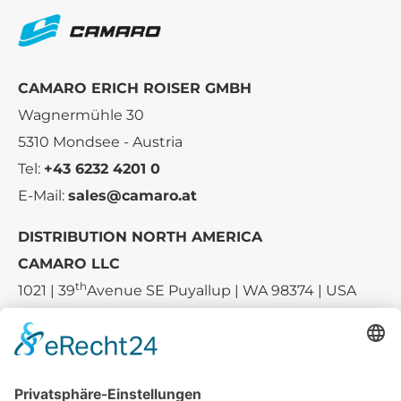
CAMARO ERICH ROISER GMBH
Wagnermühle 30
5310 Mondsee - Austria
Tel:
+43 6232 4201 0
E-Mail:
sales@camaro.at
DISTRIBUTION NORTH AMERICA
CAMARO LLC
th
1021 | 39
Avenue SE Puyallup | WA 98374 | USA
E-mail:
sales-usa@camaro.at
Tel.:
+1 253-867-57 35