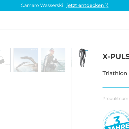
Camaro Wasserski
jetzt entdecken ⟩⟩
X-PUL
Triathlo
Produktnum