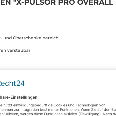
N "X-PULSOR PRO OVERALL
n
st- und Oberschenkelbereich
fen verstaubar
PFLEGEHINWEISE FÜR NEOPRENPRODUKTE