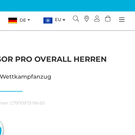
EU
DE
SOR PRO OVERALL HERREN
n Wettkampfanzug
mer:
C7970973-99-50