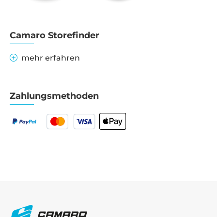
sammeln.
Bitte lesen
Sie die
Details
Camaro Storefinder
durch und
stimmen
mehr erfahren
Sie der
Nutzung
des Service
zu, um
Zahlungsmethoden
dieses
Video
anzusehen.
Mehr
Informationen
Akzeptieren
powered by
Usercentrics
Consent