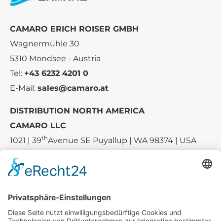
Management
Platform
&
eRecht24
CAMARO ERICH ROISER GMBH
Wagnermühle 30
5310 Mondsee - Austria
Tel:
+43 6232 4201 0
E-Mail:
sales@camaro.at
DISTRIBUTION NORTH AMERICA
CAMARO LLC
th
1021 | 39
Avenue SE Puyallup | WA 98374 | USA
E-mail:
sales-usa@camaro.at
Tel.:
+1 253-867-57 35
Unternehmen