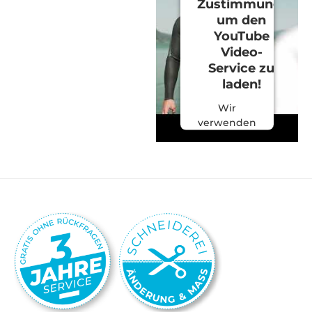
Zustimmung,
um den
YouTube
Video-
Service zu
laden!
Wir
verwenden
einen
Service
eines
Drittanbieters,
um
Videoinhalte
einzubetten.
Dieser
Service
kann Daten
zu Ihren
Aktivitäten