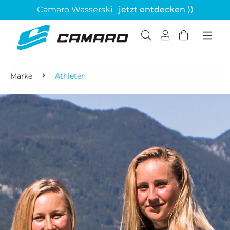
Camaro Wasserski
jetzt entdecken ⟩⟩
Marke
Athleten