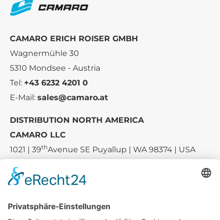
CAMARO ERICH ROISER GMBH
Wagnermühle 30
5310 Mondsee - Austria
Tel:
+43 6232 4201 0
E-Mail:
sales@camaro.at
DISTRIBUTION NORTH AMERICA
CAMARO LLC
th
1021 | 39
Avenue SE Puyallup | WA 98374 | USA
E-mail:
sales-usa@camaro.at
Tel.:
+1 253-867-57 35