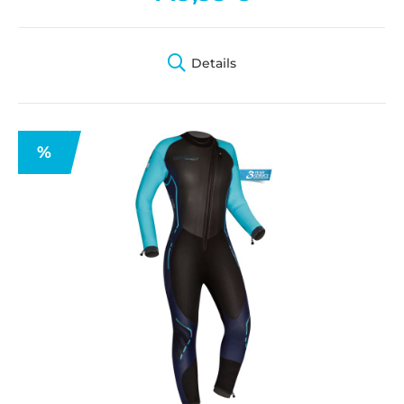
Details
%