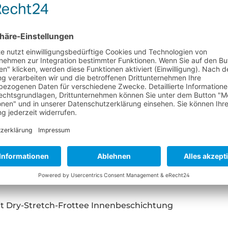
Produkt ni
N "ALPHA 5 PRO KING OVER
t Dry-Stretch-Frottee Innenbeschichtung