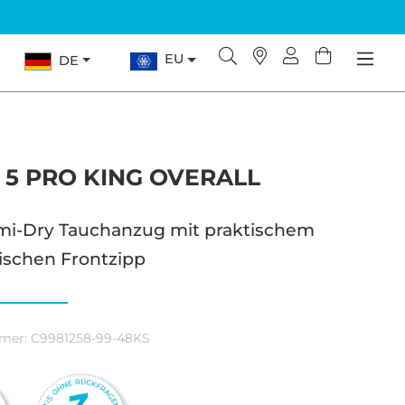
EU
DE
 5 PRO KING OVERALL
i-Dry Tauchanzug mit praktischem
ischen Frontzipp
mer:
C9981258-99-48KS