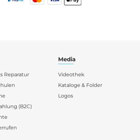
Media
is Reparatur
Videothek
chulen
Kataloge & Folder
he
Logos
ahlung (B2C)
hte
errufen