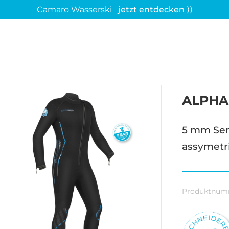
Camaro Wasserski
jetzt entdecken ⟩⟩
ALPHA
5 mm Sem
assymetr
Produktnum