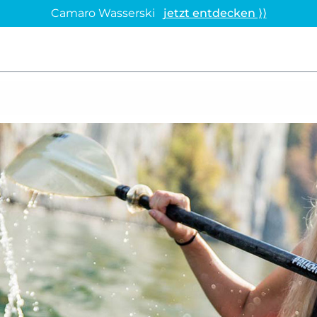
Camaro Wasserski
jetzt entdecken ⟩⟩