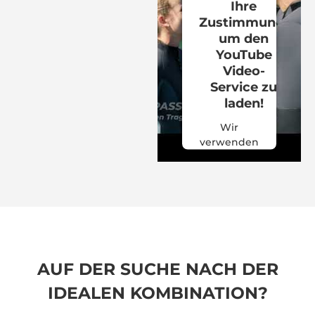
Ihre
Zustimmung,
um den
YouTube
Video-
Service zu
laden!
Wir
verwenden
einen
Service
eines
Drittanbieters,
um
Videoinhalte
einzubetten.
Dieser
AUF DER SUCHE NACH DER
Service
IDEALEN KOMBINATION?
kann Daten
zu Ihren