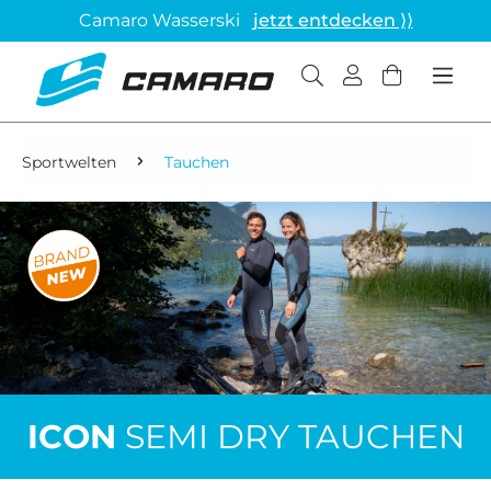
Camaro Wasserski
jetzt entdecken ⟩⟩
Sportwelten
Tauchen
ICON
SEMI DRY TAUCHEN