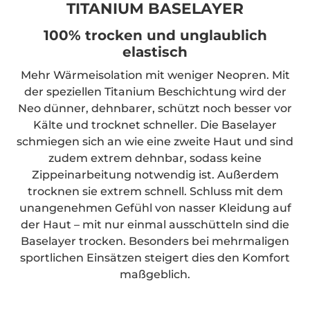
Aktivitäten
TITANIUM BASELAYER
sammeln.
Bitte lesen
100% trocken und unglaublich
Sie die
elastisch
Details
Mehr Wärmeisolation mit weniger Neopren. Mit
durch und
stimmen
der speziellen Titanium Beschichtung wird der
Sie der
Neo dünner, dehnbarer, schützt noch besser vor
Nutzung
Kälte und trocknet schneller. Die Baselayer
des Service
schmiegen sich an wie eine zweite Haut und sind
zu, um
zudem extrem dehnbar, sodass keine
dieses
Zippeinarbeitung notwendig ist. Außerdem
Video
trocknen sie extrem schnell. Schluss mit dem
anzusehen.
unangenehmen Gefühl von nasser Kleidung auf
Mehr
der Haut – mit nur einmal ausschütteln sind die
Informationen
Baselayer trocken. Besonders bei mehrmaligen
sportlichen Einsätzen steigert dies den Komfort
Akzeptieren
maßgeblich.
powered by
Usercentrics