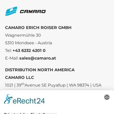
CAMARO ERICH ROISER GMBH
Wagnermühle 30
5310 Mondsee - Austria
Tel:
+43 6232 4201 0
E-Mail:
sales@camaro.at
DISTRIBUTION NORTH AMERICA
CAMARO LLC
th
1021 | 39
Avenue SE Puyallup | WA 98374 | USA
E-mail:
sales-usa@camaro.at
Tel.:
+1 253-867-57 35