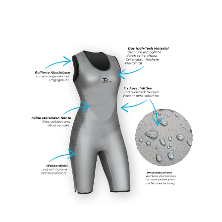
Consent
Management
Platform
&
eRecht24