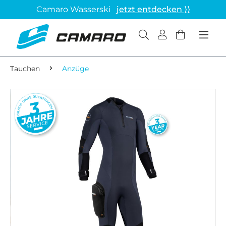
Camaro Wasserski
jetzt entdecken ⟩⟩
Tauchen
Anzüge