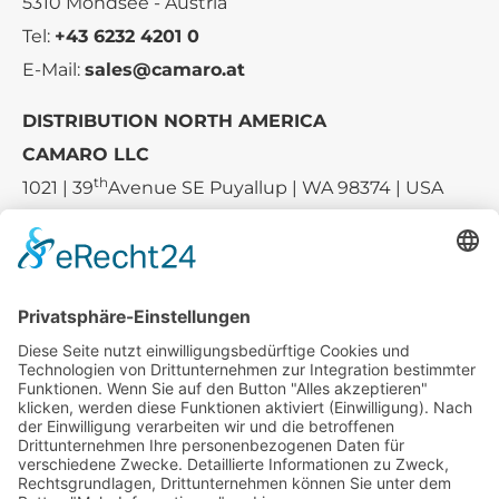
5310 Mondsee - Austria
Tel:
+43 6232 4201 0
E-Mail:
sales@camaro.at
DISTRIBUTION NORTH AMERICA
CAMARO LLC
th
1021 | 39
Avenue SE Puyallup | WA 98374 | USA
E-mail:
sales-usa@camaro.at
Tel.:
+1 253-867-57 35
Unternehmen
Service
Media