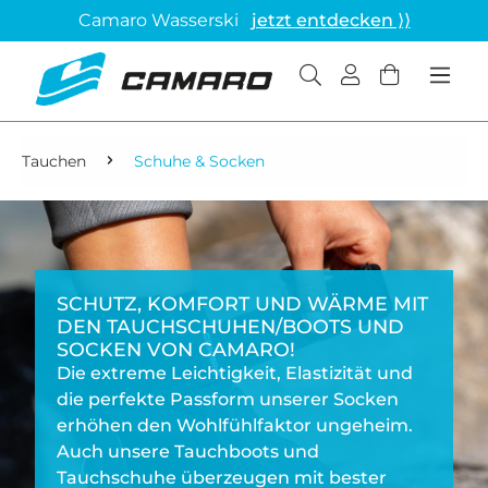
Camaro Wasserski
jetzt entdecken ⟩⟩
Tauchen
Schuhe & Socken
SCHUTZ, KOMFORT UND WÄRME MIT
DEN TAUCHSCHUHEN/BOOTS UND
SOCKEN VON CAMARO!
Die extreme Leichtigkeit, Elastizität und
die perfekte Passform unserer Socken
erhöhen den Wohlfühlfaktor ungeheim.
Auch unsere Tauchboots und
Tauchschuhe überzeugen mit bester