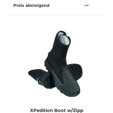
XPedition Boot w/Zipp