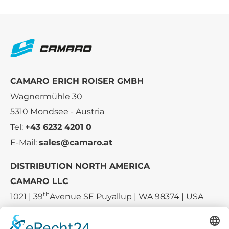
CAMARO ERICH ROISER GMBH
Wagnermühle 30
5310 Mondsee - Austria
Tel:
+43 6232 4201 0
E-Mail:
sales@camaro.at
DISTRIBUTION NORTH AMERICA
CAMARO LLC
th
1021 | 39
Avenue SE Puyallup | WA 98374 | USA
E-mail:
sales-usa@camaro.at
Tel.:
+1 253-867-57 35