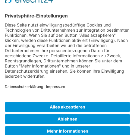
Unternehmen
Service
Media
© 2026 - Camaro Erich Roiser GmbH
AGB
Impressum
Kontakt
Datenschutz
Widerrufsrecht
* Alle Preise inkl. gesetzl. Mehrwertsteuer zzgl. Versandkosten