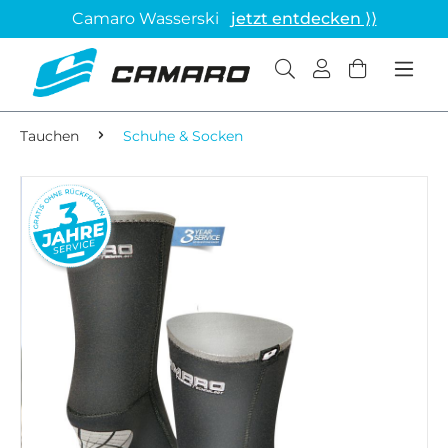
Camaro Wasserski
jetzt entdecken ⟩⟩
Tauchen
Schuhe & Socken