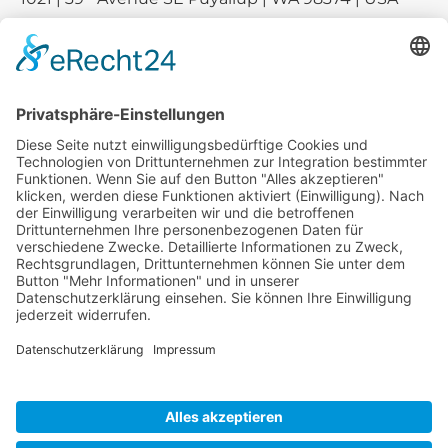
E-mail:
sales-usa@camaro.at
Tel.:
+1 253-867-57 35
Unternehmen
Service
Media
© 2026 - Camaro Erich Roiser GmbH
AGB
Impressum
Kontakt
Datenschutz
Widerrufsrecht