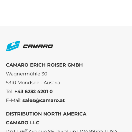
CAMARO ERICH ROISER GMBH
Wagnermühle 30
5310 Mondsee - Austria
Tel:
+43 6232 4201 0
E-Mail:
sales@camaro.at
DISTRIBUTION NORTH AMERICA
CAMARO LLC
th
1021 | 39
Avenue SE Puyallup | WA 98374 | USA