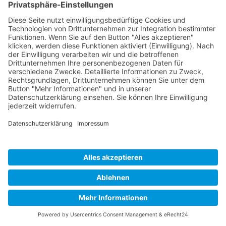
Poncho baia "The Younger One"
Klassischer Poncho mit einem unglaublichem
Tragegefühl
79,95 €*