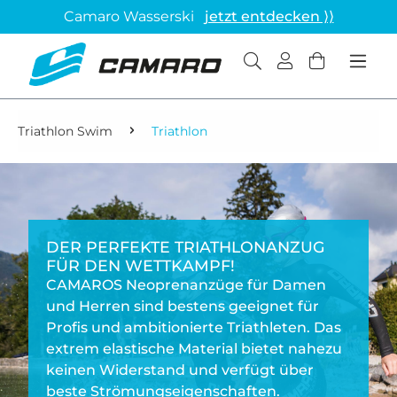
Camaro Wasserski
jetzt entdecken ⟩⟩
Triathlon Swim
Triathlon
DER PERFEKTE TRIATHLONANZUG
FÜR DEN WETTKAMPF!
CAMAROS Neoprenanzüge für Damen
und Herren sind bestens geeignet für
Profis und ambitionierte Triathleten. Das
extrem elastische Material bietet nahezu
keinen Widerstand und verfügt über
beste Strömungseigenschaften.