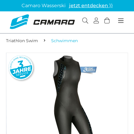
Camaro Wasserski
jetzt entdecken ⟩⟩
Triathlon Swim
Schwimmen