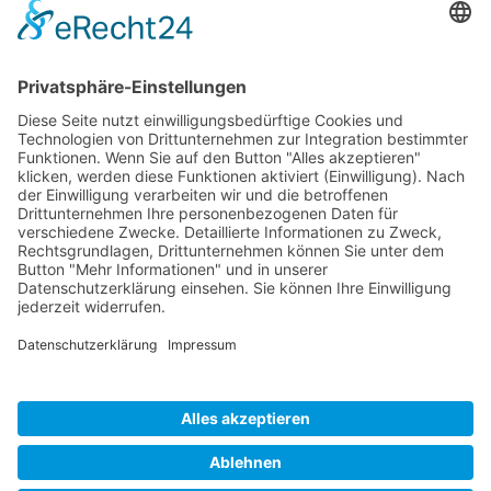
Tel.:
+1 253-867-57 35
Unternehmen
Service
Media
© 2026 - Camaro Erich Roiser GmbH
AGB
Impressum
Kontakt
Datenschutz
Widerrufsrecht