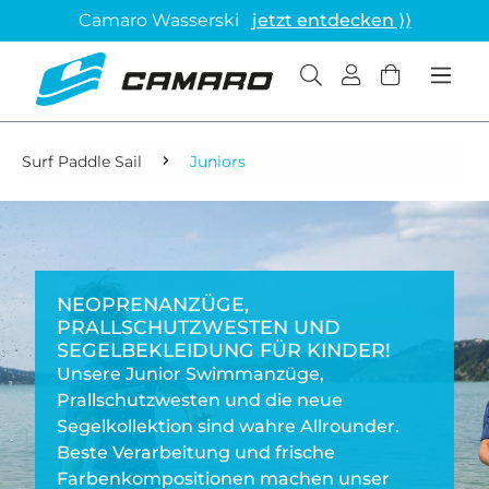
Camaro Wasserski
jetzt entdecken ⟩⟩
Surf Paddle Sail
Juniors
NEOPRENANZÜGE,
PRALLSCHUTZWESTEN UND
SEGELBEKLEIDUNG FÜR KINDER!
Unsere Junior Swimmanzüge,
Prallschutzwesten und die neue
Segelkollektion sind wahre Allrounder.
Beste Verarbeitung und frische
Farbenkompositionen machen unser