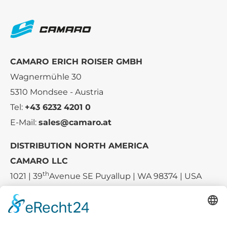
CAMARO ERICH ROISER GMBH
Wagnermühle 30
5310 Mondsee - Austria
Tel:
+43 6232 4201 0
E-Mail:
sales@camaro.at
DISTRIBUTION NORTH AMERICA
CAMARO LLC
th
1021 | 39
Avenue SE Puyallup | WA 98374 | USA
E-mail:
sales-usa@camaro.at
Tel.:
+1 253-867-57 35