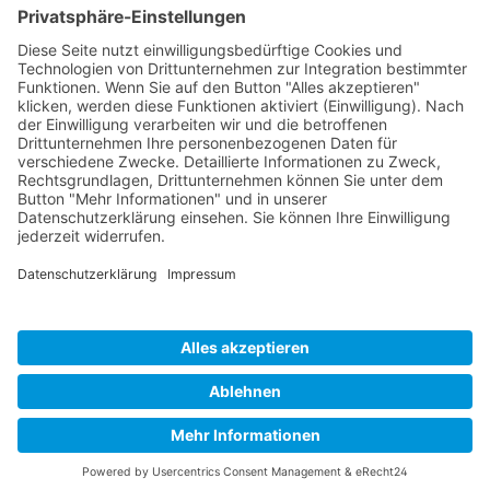
Unternehmen
Service
Media
© 2026 - Camaro Erich Roiser GmbH
AGB
Impressum
Kontakt
Datenschutz
Widerrufsrecht
* Alle Preise inkl. gesetzl. Mehrwertsteuer zzgl. Versandkosten
und ggf. Nachnahmegebühren, wenn nicht anders angegeben.