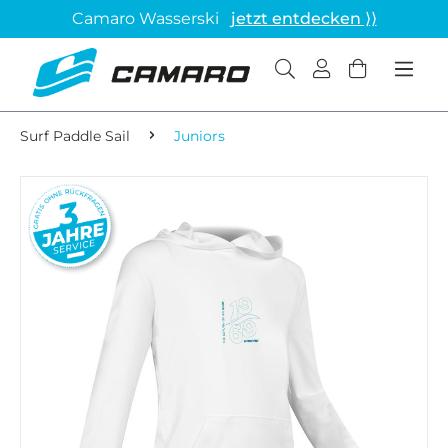
Camaro Wasserski
jetzt entdecken ⟩⟩
Surf Paddle Sail
Juniors