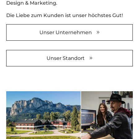
Design & Marketing.
sammeln.
Bitte lesen
Die Liebe zum Kunden ist unser höchstes Gut!
Sie die
Details
durch und
Unser Unternehmen
stimmen
Sie der
Nutzung
des Service
Unser Standort
zu, um
dieses
Video
anzusehen.
Mehr
Informationen
Akzeptieren
powered by
Usercentrics