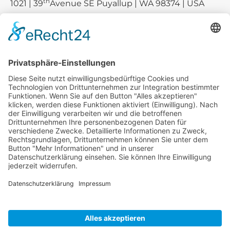
th
1021 | 39
Avenue SE Puyallup | WA 98374 | USA
E-mail:
sales-usa@camaro.at
Tel.:
+1 253-867-57 35
Unternehmen
Service
Media
© 2026 - Camaro Erich Roiser GmbH
AGB
Impressum
Kontakt
Datenschutz
Widerrufsrecht