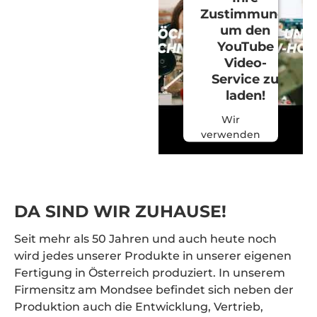
Zustimmung,
um den
YouTube
Video-
Service zu
laden!
Wir
verwenden
einen
Service
eines
Drittanbieters,
DA SIND WIR ZUHAUSE!
um
Videoinhalte
einzubetten.
Seit mehr als 50 Jahren und auch heute noch
Dieser
wird jedes unserer Produkte in unserer eigenen
Service
Fertigung in Österreich produziert. In unserem
kann Daten
Firmensitz am Mondsee befindet sich neben der
zu Ihren
Produktion auch die Entwicklung, Vertrieb,
Aktivitäten