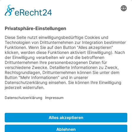
E-mail:
sales-usa@camaro.at
Tel.:
+1 253-867-57 35
Unternehmen
Service
Media
© 2026 - Camaro Erich Roiser GmbH
AGB
Impressum
Kontakt
Datenschutz
Widerrufsrecht