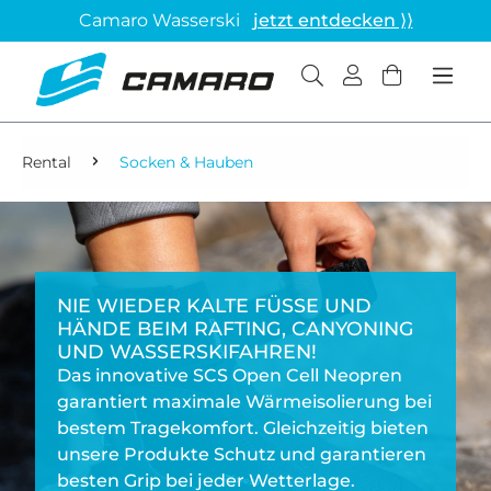
Camaro Wasserski
jetzt entdecken ⟩⟩
Rental
Socken & Hauben
NIE WIEDER KALTE FÜSSE UND H
ÄNDE BEIM RAFTING, CANYONING U
ND WASSERSKIFAHREN!
Das innovative SCS Open Cell Neopren
garantiert maximale Wärmeisolierung bei
bestem Tragekomfort. Gleichzeitig bieten
unsere Produkte Schutz und garantieren
besten Grip bei jeder Wetterlage.