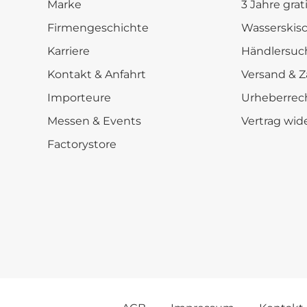
Marke
3 Jahre grat
Firmengeschichte
Wasserskis
Karriere
Händlersuc
Kontakt & Anfahrt
Versand & Z
Importeure
Urheberrec
Messen & Events
Vertrag wid
Factorystore