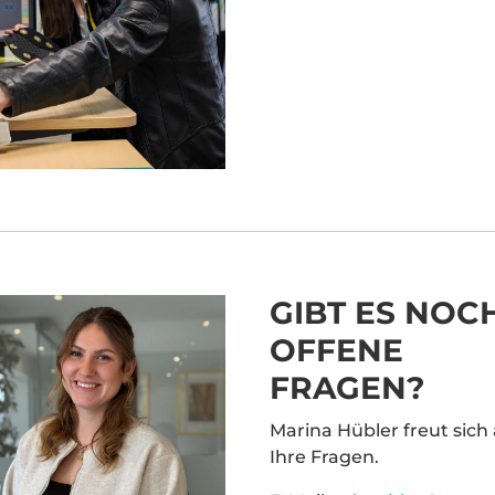
hr Informationen
Akzeptieren
ered by
Usercentrics
nsent Management
latform
&
eRecht24
GIBT ES NOC
OFFENE
FRAGEN?
Marina Hübler freut sich
Ihre Fragen.