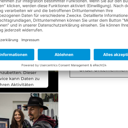
DA SIND WIR
 benötigen Ihre
stimmung, um
Seit mehr als 50 Jahren 
den YouTube
Produkte in unserer eige
deo-Service zu
unserem Firmensitz am 
laden!
auch die Entwicklung, Ve
r verwenden einen
Die Liebe zum Kunden is
Service eines
rittanbieters, um
Videoinhalte
Unser Unternehmen
nzubetten. Dieser
vice kann Daten zu
Ihren Aktivitäten
mmeln. Bitte lesen
e die Details durch
d stimmen Sie der
ung des Service zu,
um dieses Video
anzusehen.