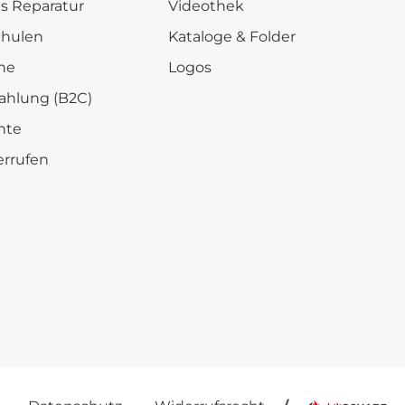
is Reparatur
Videothek
chulen
Kataloge & Folder
he
Logos
ahlung (B2C)
hte
errufen