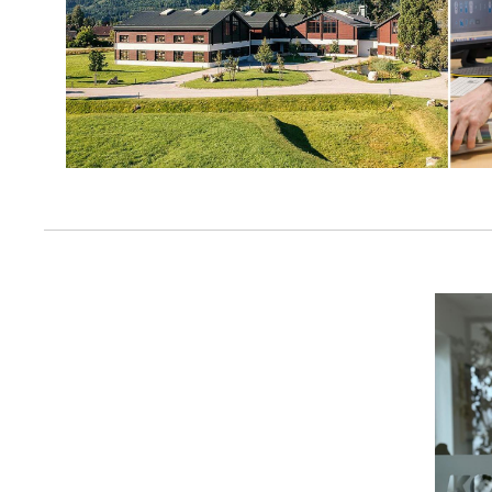
Me
pow
Co
P