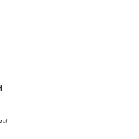
H
 auf