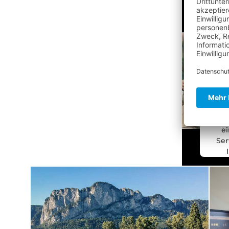
Wir
Zu
Vi
Wi
D
ei
Ser
sa
Si
un
Nutz