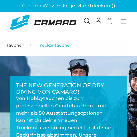
Camaro Wasserski
jetzt entdecken ⟩⟩
Tauchen
Trockentauchen
THE NEW GENERATION OF DRY
DIVING VON CAMARO!
Von Hobbytauchen bis zum
professionellen Gerätetauchen – mit
mehr als 50 Ausstattungsoptionen
kannst du deinen neuen
Trockentauchanzug perfekt auf deine
Bedürfnisse abstimmen. Unsere