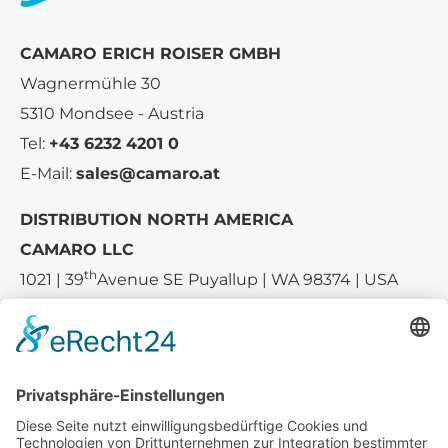
CAMARO ERICH ROISER GMBH
Wagnermühle 30
5310 Mondsee - Austria
Tel:
+43 6232 4201 0
E-Mail:
sales@camaro.at
DISTRIBUTION NORTH AMERICA
CAMARO LLC
th
1021 | 39
Avenue SE Puyallup | WA 98374 | USA
E-mail:
sales-usa@camaro.at
Tel.:
+1 253-867-57 35
Unternehmen