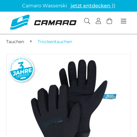
Camaro Wasserski
jetzt entdecken ⟩⟩
Tauchen
Trockentauchen