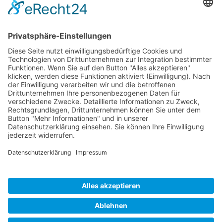
Tel.:
+1 253-867-57 35
Unternehmen
Service
Media
© 2026 - Camaro Erich Roiser GmbH
AGB
Impressum
Kontakt
Datenschutz
Widerrufsrecht