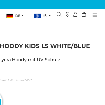
EU
DE
 HOODY KIDS LS WHITE/BLUE
 Lycra Hoody mit UV Schutz
mer:
C49078-42-152