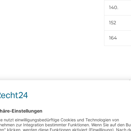
140.
152
164
Produkt ni