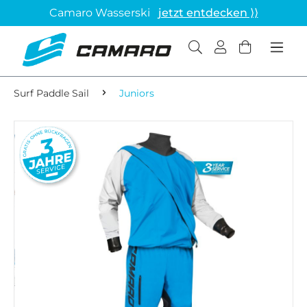
Camaro Wasserski
jetzt entdecken ⟩⟩
Surf Paddle Sail
Juniors