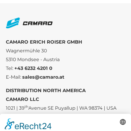
CAMARO ERICH ROISER GMBH
Wagnermühle 30
5310 Mondsee - Austria
Tel:
+43 6232 4201 0
E-Mail:
sales@camaro.at
DISTRIBUTION NORTH AMERICA
CAMARO LLC
th
1021 | 39
Avenue SE Puyallup | WA 98374 | USA
E-mail:
sales-usa@camaro.at
Tel.:
+1 253-867-57 35