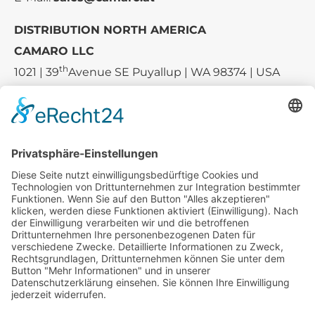
DISTRIBUTION NORTH AMERICA
CAMARO LLC
th
1021 | 39
Avenue SE Puyallup | WA 98374 | USA
E-mail:
sales-usa@camaro.at
Tel.:
+1 253-867-57 35
Unternehmen
Service
Media
© 2026 - Camaro Erich Roiser GmbH