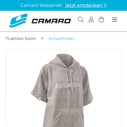
Camaro Wasserski
jetzt entdecken ⟩⟩
Triathlon Swim
Schwimmen