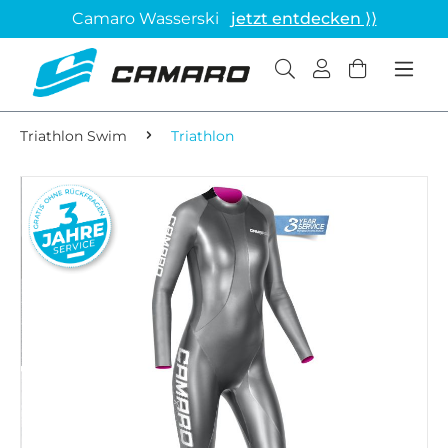
Camaro Wasserski
jetzt entdecken ⟩⟩
Triathlon Swim
Triathlon