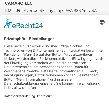
CAMARO LLC
th
1021 | 39
Avenue SE Puyallup | WA 98374 | USA
E-mail:
sales-usa@camaro.at
Tel.:
+1 253-867-57 35
Unternehmen
Service
Media
© 2026 - Camaro Erich Roiser GmbH
AGB
Impressum
Kontakt
Datenschutz
Widerrufsrecht