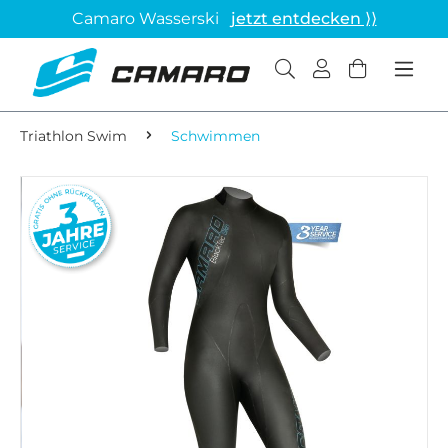
Camaro Wasserski
jetzt entdecken ⟩⟩
Triathlon Swim
Schwimmen