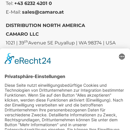
Tel:
+43 6232 4201 0
E-Mail:
sales@camaro.at
DISTRIBUTION NORTH AMERICA
CAMARO LLC
th
1021 | 39
Avenue SE Puyallup | WA 98374 | USA
E-mail:
sales-usa@camaro.at
Tel.:
+1 253-867-57 35
Unternehmen
Service
Media