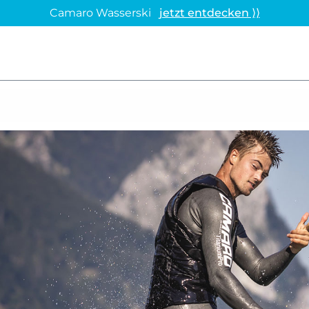
Camaro Wasserski
jetzt entdecken ⟩⟩