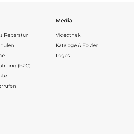
Media
is Reparatur
Videothek
chulen
Kataloge & Folder
he
Logos
ahlung (B2C)
hte
errufen