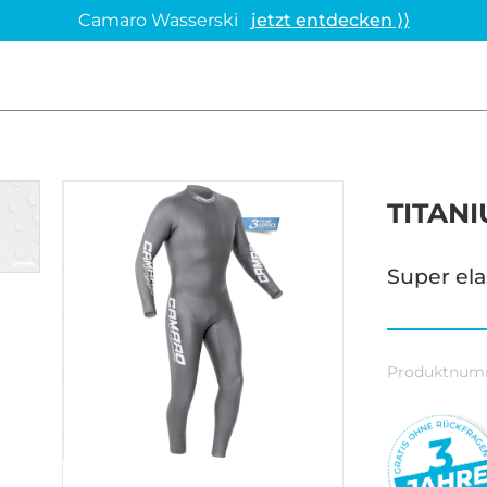
Camaro Wasserski
jetzt entdecken ⟩⟩
TITAN
Super ela
Produktnum