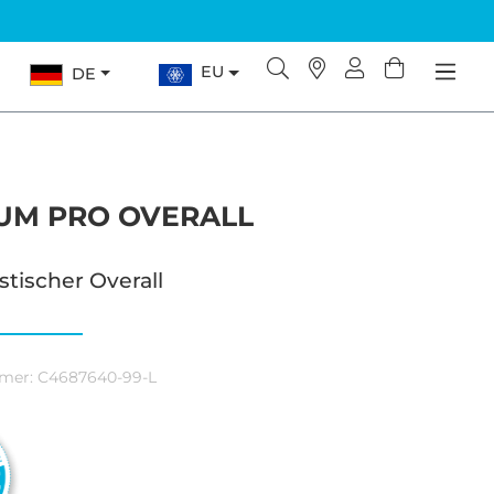
EU
DE
IUM PRO OVERALL
stischer Overall
mer:
C4687640-99-L