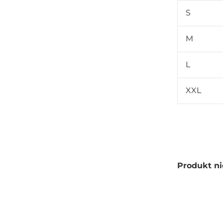
S
M
L
XXL
Produkt ni