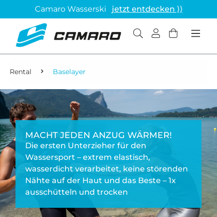
Camaro Wasserski
jetzt entdecken ⟩⟩
Rental
Baselayer
MACHT JEDEN ANZUG WÄRMER!
Die ersten Unterzieher für den
Wassersport – extrem elastisch,
wasserdicht verarbeitet, keine störenden
Nähte auf der Haut und das Beste – 1x
ausschütteln und trocken