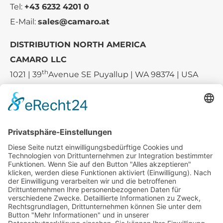
Tel:
+43 6232 4201 0
E-Mail:
sales@camaro.at
DISTRIBUTION NORTH AMERICA
CAMARO LLC
th
1021 | 39
Avenue SE Puyallup | WA 98374 | USA
E-mail:
sales-usa@camaro.at
Tel.:
+1 253-867-57 35
Unternehmen
Service
Media