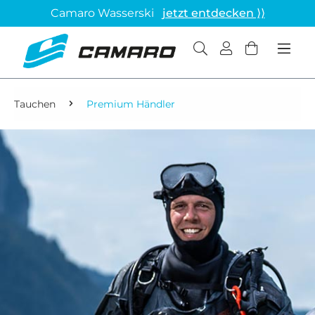
Camaro Wasserski
jetzt entdecken ⟩⟩
Tauchen
Premium Händler