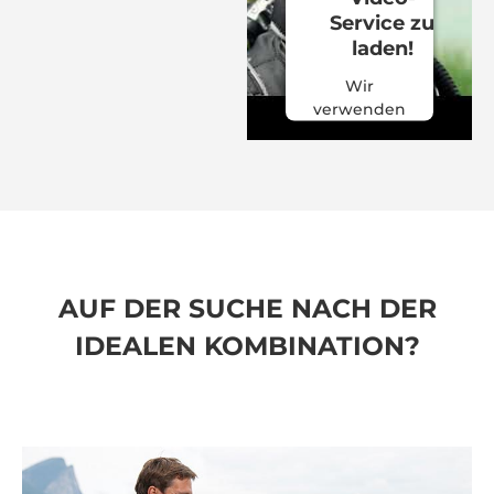
Service zu
laden!
Wir
verwenden
einen
Service
eines
Drittanbieters,
um
Videoinhalte
einzubetten.
Dieser
AUF DER SUCHE NACH DER
Service
IDEALEN KOMBINATION?
kann Daten
zu Ihren
Aktivitäten
sammeln.
Bitte lesen
Sie die
Details