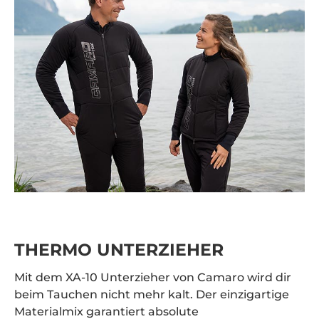
durch und
stimmen
Sie der
Nutzung
des Service
zu, um
dieses
Video
anzusehen.
Mehr
Informationen
Akzeptieren
powered by
Usercentrics
THERMO UNTERZIEHER
Consent
Management
Mit dem XA-10 Unterzieher von Camaro wird dir
Platform
&
beim Tauchen nicht mehr kalt. Der einzigartige
eRecht24
Materialmix garantiert absolute