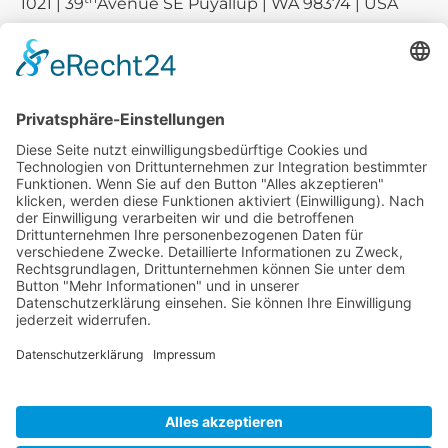
1021 | 39
Avenue SE Puyallup | WA 98374 | USA
E-mail:
sales-usa@camaro.at
Tel.:
+1 253-867-57 35
Unternehmen
Service
Media
© 2026 - Camaro Erich Roiser GmbH
AGB
Impressum
Kontakt
Datenschutz
Widerrufsrecht