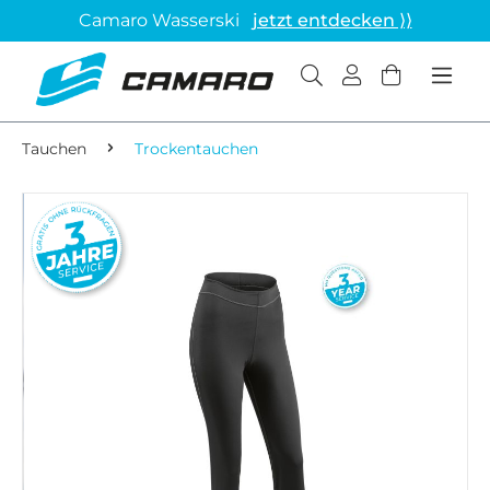
Camaro Wasserski
jetzt entdecken ⟩⟩
Tauchen
Trockentauchen