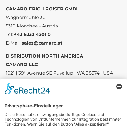
CAMARO ERICH ROISER GMBH
Wagnermühle 30
5310 Mondsee - Austria
Tel:
+43 6232 4201 0
E-Mail:
sales@camaro.at
DISTRIBUTION NORTH AMERICA
CAMARO LLC
th
1021 | 39
Avenue SE Puyallup | WA 98374 | USA
E-mail:
sales-usa@camaro.at
Tel.:
+1 253-867-57 35
Unternehmen