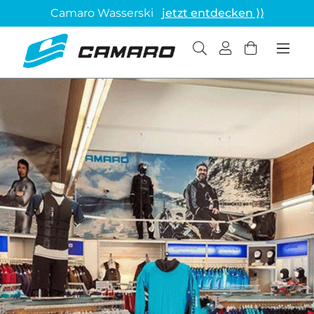
Camaro Wasserski
jetzt entdecken ⟩⟩