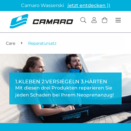
Camaro Wasserski
jetzt entdecken ⟩⟩
Care
Reparatursatz
1.KLEBEN 2.VERSIEGELN 3.HÄRTEN
Mit diesen drei Produkten reparieren Sie
jeden Schaden bei Ihrem Neoprenanzug!