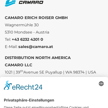
CAMARO ERICH ROISER GMBH
Wagnermühle 30
5310 Mondsee - Austria
Tel:
+43 6232 4201 0
E-Mail:
sales@camaro.at
DISTRIBUTION NORTH AMERICA
CAMARO LLC
th
1021 | 39
Avenue SE Puyallup | WA 98374 | USA
E-mail:
sales-usa@camaro.at
Tel.:
+1 253-867-57 35