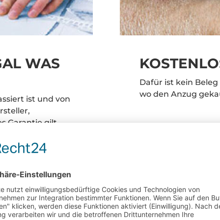
GAL WAS
KOSTENLO
Dafür ist kein Bele
wo den Anzug gekauf
ssiert ist und von
steller,
 Garantie gilt
uften Anzüge!