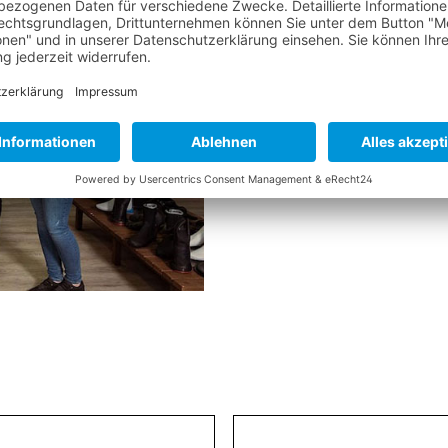
Gibt es noch Fr
Wir stehen Ihnen gerne 
E-Mail:
sales@camaro.at
Tel:
+43 6232 4201 0