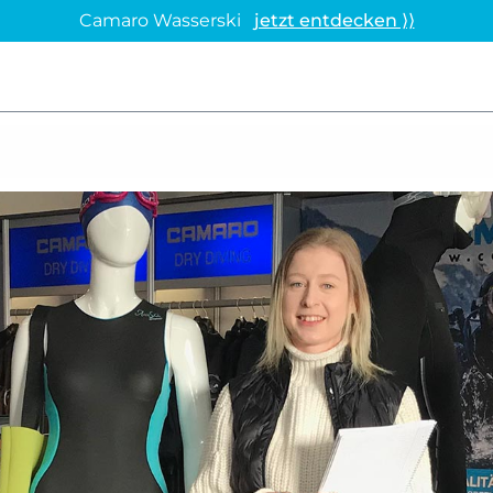
Camaro Wasserski
jetzt entdecken ⟩⟩