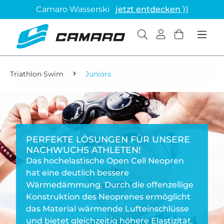
Camaro Wasserski
jetzt entdecken ⟩⟩
Triathlon Swim
Juniors
PERFEKTE LÖSUNGEN FÜR UNSERE
NACHWUCHS ATHLETEN!
Das hochelastische Open Cell Neopren
hat eine deutlich bessere
Wärmedämmung. Durch die offenzellige
Konstruktion des Neoprenes ermöglicht
das Material wärmende Lufteinschlüsse
und bietet gleichzeitig höhere Elastizität.