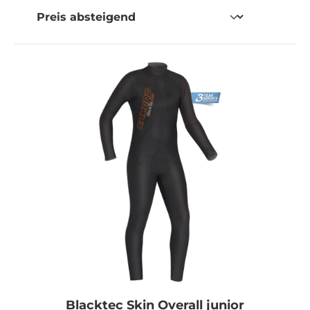
Blacktec Skin Overall junior