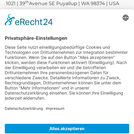
th
1021 | 39
Avenue SE Puyallup | WA 98374 | USA
E-mail:
sales-usa@camaro.at
Tel.:
+1 253-867-57 35
Unternehmen
Service
Media
© 2026 - Camaro Erich Roiser GmbH
AGB
Impressum
Kontakt
Datenschutz
Widerrufsrecht