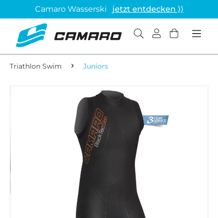
Camaro Wasserski
jetzt entdecken ⟩⟩
Triathlon Swim
Juniors