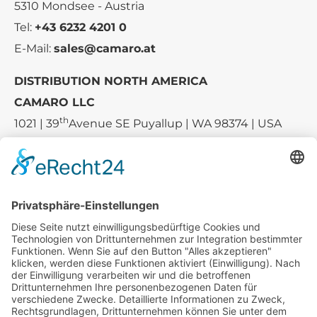
5310 Mondsee - Austria
Tel:
+43 6232 4201 0
E-Mail:
sales@camaro.at
DISTRIBUTION NORTH AMERICA
CAMARO LLC
th
1021 | 39
Avenue SE Puyallup | WA 98374 | USA
E-mail:
sales-usa@camaro.at
Tel.:
+1 253-867-57 35
Unternehmen
Service
Media