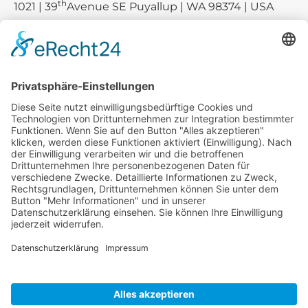
th
1021 | 39
Avenue SE Puyallup | WA 98374 | USA
E-mail:
sales-usa@camaro.at
Tel.:
+1 253-867-57 35
Unternehmen
Service
Media
© 2026 - Camaro Erich Roiser GmbH
AGB
Impressum
Kontakt
Datenschutz
Widerrufsrecht