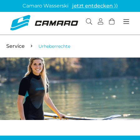
Camaro Wasserski
jetzt entdecken ⟩⟩
Service
Urheberrechte