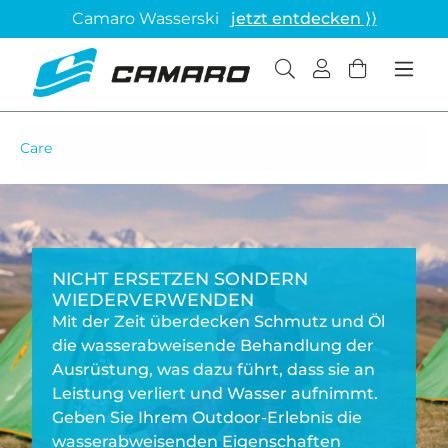
Camaro Wasserski
jetzt entdecken ⟩⟩
Care
NICHT ERSETZEN SONDERN
WIEDERVERWENDEN
Mit der Zeit überdecken Schmutz und Öl
die wasserabweisende Behandlung der
Ausrüstung, was dazu führt, dass sie an
Leistung verliert und Wasser aufnimmt.
Geben Sie Ihrem Outdoor-Erlebnis die
wasserabweisenden Eigenschaften