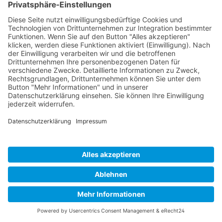
Cure Accelerator 30ml
Beschleunigt den Trocknungsvorgang von
Aquasure
10,95 €*