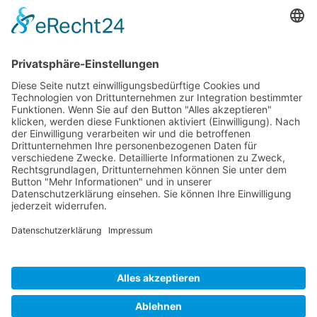
E-mail:
sales-usa@camaro.at
Tel.:
+1 253-867-57 35
Unternehmen
Service
Media
© 2026 - Camaro Erich Roiser GmbH
AGB
Impressum
Kontakt
Datenschutz
Widerrufsrecht