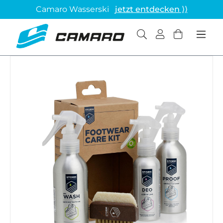
Camaro Wasserski
jetzt entdecken ⟩⟩