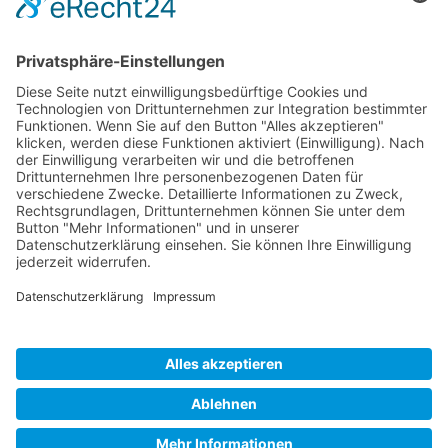
Tel.:
+1 253-867-57 35
Unternehmen
Service
Media
© 2026 - Camaro Erich Roiser GmbH
AGB
Impressum
Kontakt
Datenschutz
Widerrufsrecht