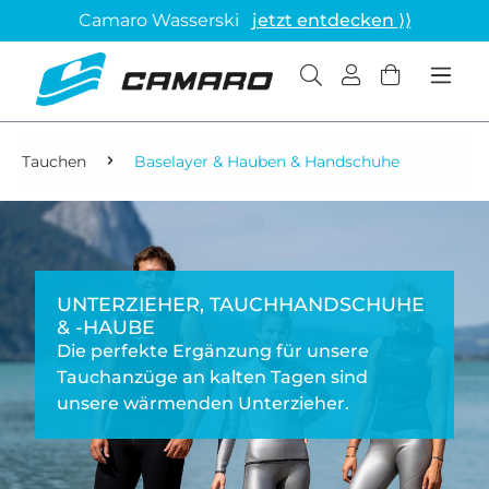
Camaro Wasserski
jetzt entdecken ⟩⟩
Tauchen
Baselayer & Hauben & Handschuhe
UNTERZIEHER, TAUCHHANDSCHUHE
& -HAUBE
Die perfekte Ergänzung für unsere
Tauchanzüge an kalten Tagen sind
unsere wärmenden Unterzieher.