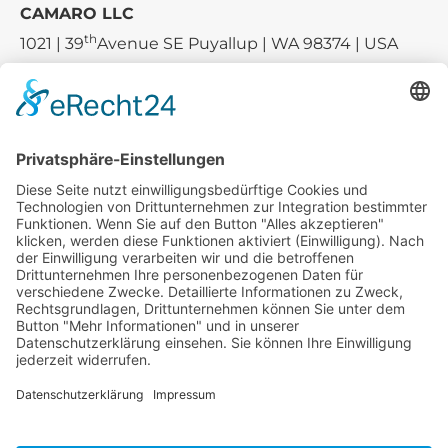
CAMARO LLC
th
1021 | 39
Avenue SE Puyallup | WA 98374 | USA
E-mail:
sales-usa@camaro.at
Tel.:
+1 253-867-57 35
Unternehmen
Service
Media
© 2026 - Camaro Erich Roiser GmbH
AGB
Impressum
Kontakt
Datenschutz
Widerrufsrecht