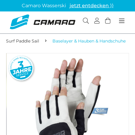
Camaro Wasserski
jetzt entdecken ⟩⟩
Surf Paddle Sail
Baselayer & Hauben & Handschuhe