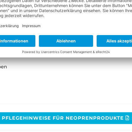
N "TITANIUM OPEN OCEAN 
ben
PFLEGEHINWEISE FÜR NEOPRENPRODUKTE