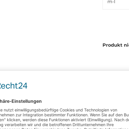
m-l
Produkt ni