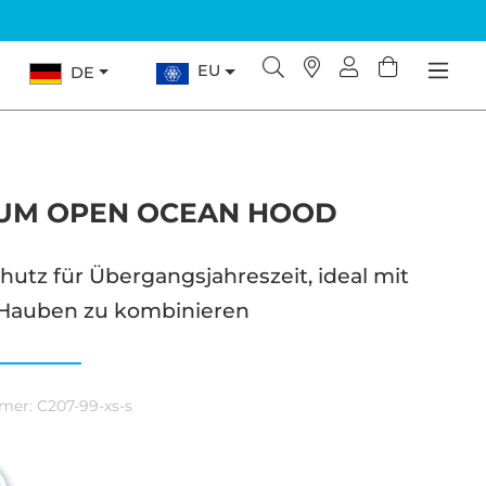
EU
DE
IUM OPEN OCEAN HOOD
tz für Übergangsjahreszeit, ideal mit
Hauben zu kombinieren
mer:
C207-99-xs-s