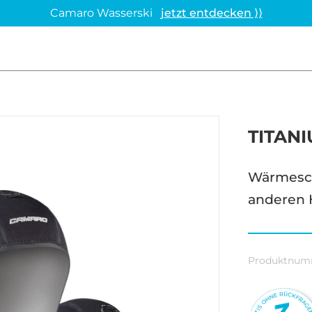
Camaro Wasserski
jetzt entdecken ⟩⟩
TITAN
Wärmeschu
anderen 
Produktnum