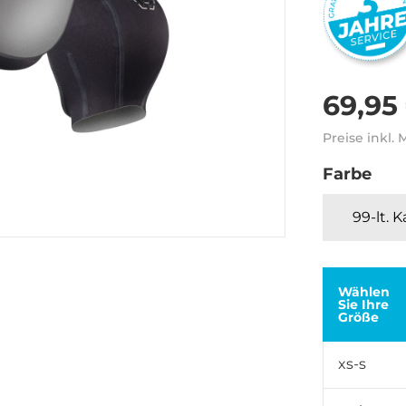
69,95
Preise inkl.
Farbe
99-lt. 
Wählen
Sie Ihre
Größe
xs-s