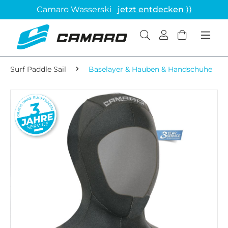
Camaro Wasserski
jetzt entdecken ⟩⟩
Surf Paddle Sail
Baselayer & Hauben & Handschuhe