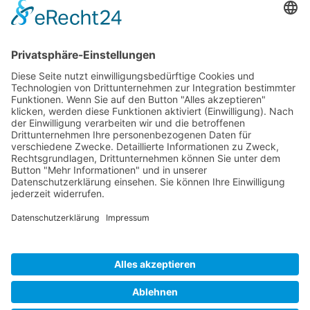
Tel.:
+1 253-867-57 35
Unternehmen
Service
Media
© 2026 - Camaro Erich Roiser GmbH
AGB
Impressum
Kontakt
Datenschutz
Widerrufsrecht