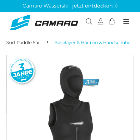
Camaro Wasserski
jetzt entdecken ⟩⟩
Surf Paddle Sail
Baselayer & Hauben & Handschuhe