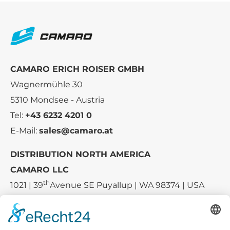
CAMARO ERICH ROISER GMBH
Wagnermühle 30
5310 Mondsee - Austria
Tel:
+43 6232 4201 0
E-Mail:
sales@camaro.at
DISTRIBUTION NORTH AMERICA
CAMARO LLC
th
1021 | 39
Avenue SE Puyallup | WA 98374 | USA
E-mail:
sales-usa@camaro.at
Tel.:
+1 253-867-57 35