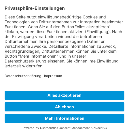
Unternehmen
Service
Media
© 2026 - Camaro Erich Roiser GmbH
AGB
Impressum
Kontakt
Datenschutz
Widerrufsrecht
* Alle Preise inkl. gesetzl. Mehrwertsteuer zzgl. Versandkosten
und ggf. Nachnahmegebühren, wenn nicht anders angegeben.