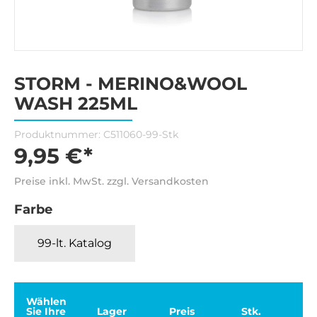
STORM - MERINO&WOOL
WASH 225ML
Produktnummer:
C511060-99-Stk
9,95 €*
Preise inkl. MwSt. zzgl. Versandkosten
Farbe
99-lt. Katalog
Wählen
Sie Ihre
Lager
Preis
Stk.