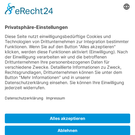
E-mail:
sales-usa@camaro.at
Tel.:
+1 253-867-57 35
Unternehmen
Service
Media
© 2026 - Camaro Erich Roiser GmbH
AGB
Impressum
Kontakt
Datenschutz
Widerrufsrecht