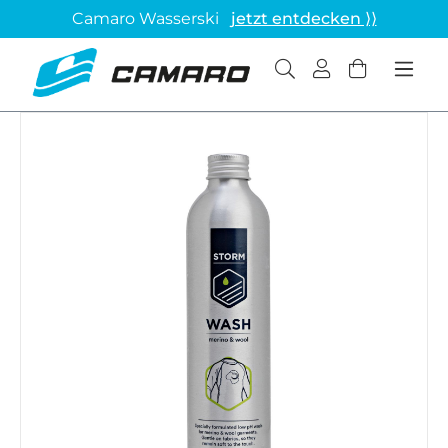
Camaro Wasserski
jetzt entdecken ⟩⟩