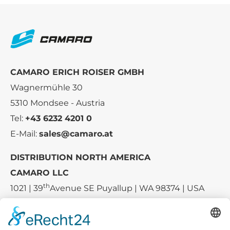
CAMARO ERICH ROISER GMBH
Wagnermühle 30
5310 Mondsee - Austria
Tel:
+43 6232 4201 0
E-Mail:
sales@camaro.at
DISTRIBUTION NORTH AMERICA
CAMARO LLC
th
1021 | 39
Avenue SE Puyallup | WA 98374 | USA
E-mail:
sales-usa@camaro.at
Tel.:
+1 253-867-57 35