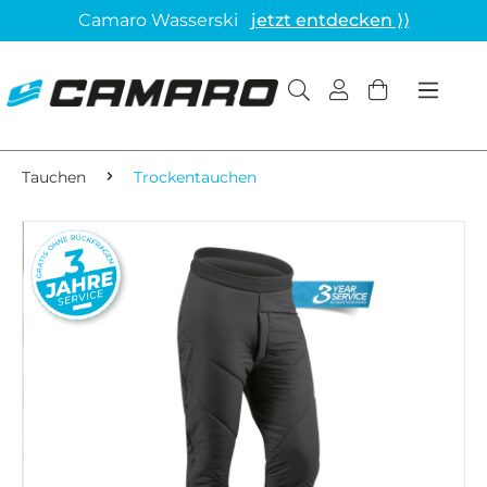
Camaro Wasserski
jetzt entdecken ⟩⟩
Tauchen
Trockentauchen