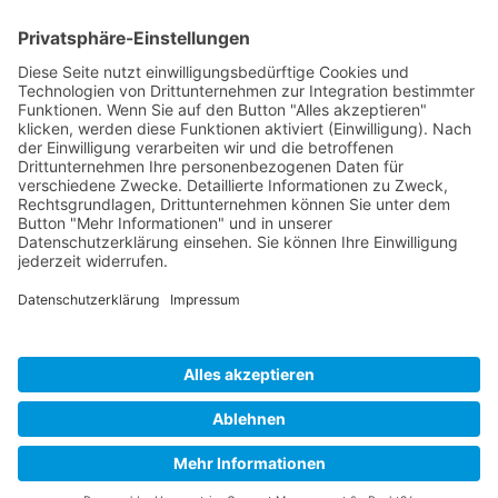
Unternehmen
Service
Media
© 2026 - Camaro Erich Roiser GmbH
AGB
Impressum
Kontakt
Datenschutz
Widerrufsrecht
* Alle Preise inkl. gesetzl. Mehrwertsteuer zzgl. Versandkosten
und ggf. Nachnahmegebühren, wenn nicht anders angegeben.