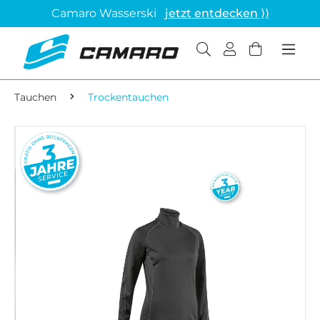
Camaro Wasserski
jetzt entdecken ⟩⟩
Tauchen
Trockentauchen