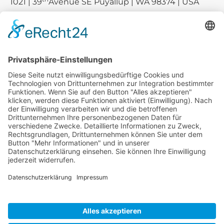
1021 | 39
Avenue SE Puyallup | WA 98374 | USA
E-mail:
sales-usa@camaro.at
Tel.:
+1 253-867-57 35
Unternehmen
Service
Media
© 2026 - Camaro Erich Roiser GmbH
AGB
Impressum
Kontakt
Datenschutz
Widerrufsrecht